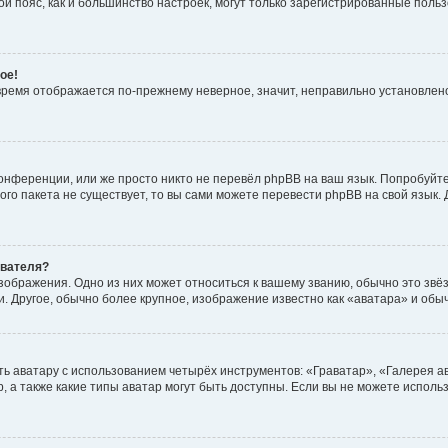
овой пояс, как и большинство настроек, могут только зарегистрированные пол
ое!
о время отображается по-прежнему неверное, значит, неправильно установле
онференции, или же просто никто не перевёл phpBB на ваш язык. Попробуйт
вого пакета не существует, то вы сами можете перевести phpBB на свой язы
ователя?
зображения. Одно из них может относиться к вашему званию, обычно это звёзд
. Другое, обычно более крупное, изображение известно как «аватара» и обы
ь аватару с использованием четырёх инструментов: «Граватар», «Галерея а
, а также какие типы аватар могут быть доступны. Если вы не можете испол