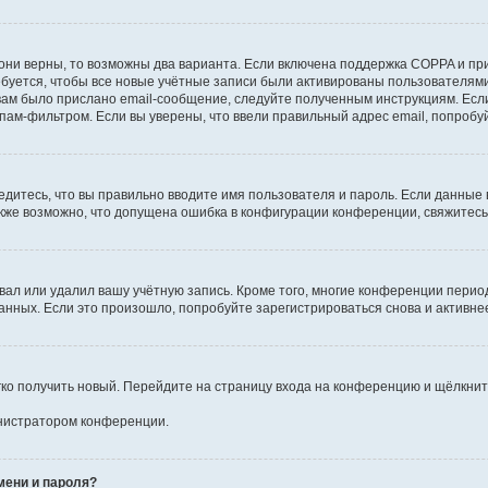
они верны, то возможны два варианта. Если включена поддержка COPPA и при 
уется, чтобы все новые учётные записи были активированы пользователями
ам было прислано email-сообщение, следуйте полученным инструкциям. Если
пам-фильтром. Если вы уверены, что ввели правильный адрес email, попробу
едитесь, что вы правильно вводите имя пользователя и пароль. Если данные
Также возможно, что допущена ошибка в конфигурации конференции, свяжитес
вал или удалил вашу учётную запись. Кроме того, многие конференции перио
ных. Если это произошло, попробуйте зарегистрироваться снова и активнее 
егко получить новый. Перейдите на страницу входа на конференцию и щёлкни
инистратором конференции.
мени и пароля?