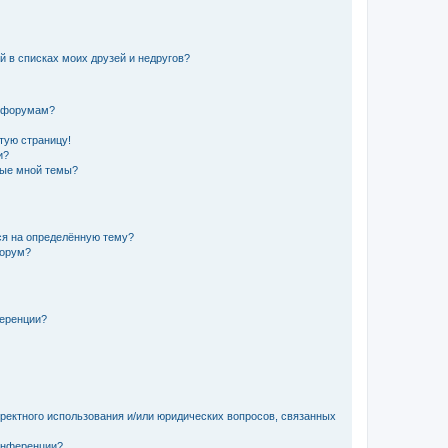
й в списках моих друзей и недругов?
и форумам?
стую страницу!
и?
ные мной темы?
ься на определённую тему?
форум?
ференции?
рректного использования и/или юридических вопросов, связанных
конференции?