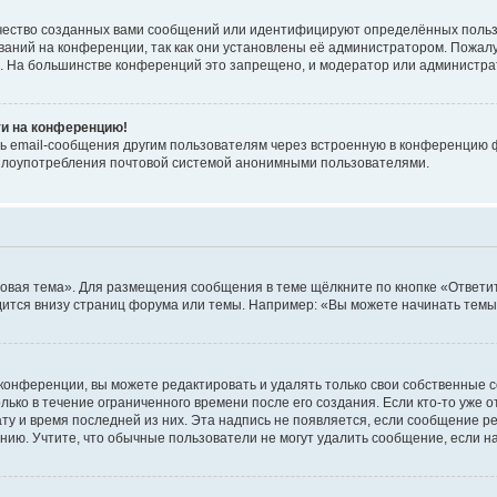
чество созданных вами сообщений или идентифицируют определённых польз
аний на конференции, так как они установлены её администратором. Пожал
е. На большинстве конференций это запрещено, и модератор или администра
ти на конференцию!
ь email-сообщения другим пользователям через встроенную в конференцию ф
ь злоупотребления почтовой системой анонимными пользователями.
овая тема». Для размещения сообщения в теме щёлкните по кнопке «Ответит
ится внизу страниц форума или темы. Например: «Вы можете начинать темы»
конференции, вы можете редактировать и удалять только свои собственные 
ько в течение ограниченного времени после его создания. Если кто-то уже 
дату и время последней из них. Эта надпись не появляется, если сообщение 
ию. Учтите, что обычные пользователи не могут удалить сообщение, если на 