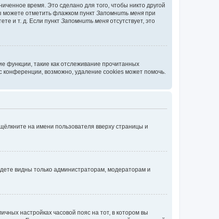
иченное время. Это сделано для того, чтобы никто другой
вы можете отметить флажком пункт
Запомнить меня
при
те и т. д. Если пункт
Запомнить меня
отсутствует, это
ие функции, такие как отслеживание прочитанных
 конференции, возможно, удаление cookies может помочь.
 щёлкните на имени пользователя вверху страницы и
будете видны только администраторам, модераторам и
личных настройках часовой пояс на тот, в котором вы