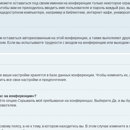
сможете оставаться под своим именем на конференции только некоторое огран
 чтобы вам не приходилось вводить имя пользователя и пароль каждый раз, 
щедоступном компьютере, например в библиотеке, интернет-кафе, университе
ам оставаться авторизованным на этой конференции, а также выполняют друг
ом. Если вы испытываете трудности с входом на конференцию или выходом с
е ваши настройки хранятся в базе данных конференции. Чтобы изменить их,
ить все свои настройки и предпочтения.
час на конференции»?
дёте опцию
Скрывать моё пребывание на конференции
. Выберите
Да
, и вы 
зователем.
вому поясу, а не к тому, в котором находитесь вы. В этом случае измените в 