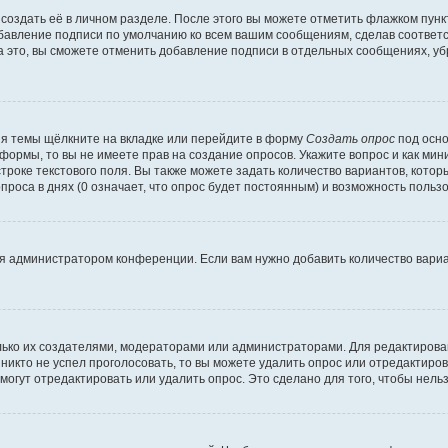
создать её в личном разделе. После этого вы можете отметить флажком пун
обавление подписи по умолчанию ко всем вашим сообщениям, сделав соотве
а это, вы сможете отменить добавление подписи в отдельных сообщениях, у
я темы щёлкните на вкладке или перейдите в форму
Создать опрос
под осно
 формы, то вы не имеете прав на создание опросов. Укажите вопрос и как ми
троке текстового поля. Вы также можете задать количество вариантов, котор
оса в днях (0 означает, что опрос будет постоянным) и возможность пользо
я администратором конференции. Если вам нужно добавить количество вари
только их создателями, модераторами или администраторами. Для редактиров
 никто не успел проголосовать, то вы можете удалить опрос или отредактиров
огут отредактировать или удалить опрос. Это сделано для того, чтобы нель