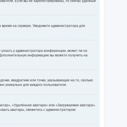
ьзователи. Если вы не зарегистрированы, то сейчас удачный
но время на сервере. Уведомите администратора для
е узнать у администратора конференции, может ли он
к. Дополнительную информацию вы можете получить на
очки, квадратики или точки, указывающие на то, сколько
чно уникально для каждого пользователя.
ватар», «Удалённая аватара» или «Загружаемая аватара».
ьзовать аватары, свяжитесь с администратором