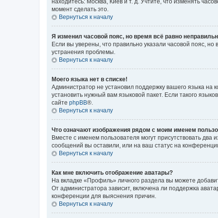
находитесь: Москва, Киев и т. д. Учтите, что изменять час
момент сделать это.
Вернуться к началу
Я изменил часовой пояс, но время всё равно неправильн
Если вы уверены, что правильно указали часовой пояс, н
устранения проблемы.
Вернуться к началу
Моего языка нет в списке!
Администратор не установил поддержку вашего языка на к
установить нужный вам языковой пакет. Если такого языко
сайте
phpBB
®.
Вернуться к началу
Что означают изображения рядом с моим именем польз
Вместе с именем пользователя могут присутствовать два и
сообщений вы оставили, или на ваш статус на конференции
Вернуться к началу
Как мне включить отображение аватары?
На вкладке «Профиль» личного раздела вы можете добавит
От администратора зависит, включена ли поддержка аватар
конференции для выяснения причин.
Вернуться к началу