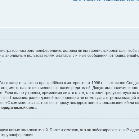
дминистратор настроил конференцию: должны ли вы зарегистрироваться, чтобы
 анонимным пользователям: аватары, личные сообщения, отправка email-сооб
.
 или Акт о защите частных прав ребёнка в интернете от 1998 г. — это закон Со
т, иметь на это письменное согласие родителей. Допустимо наличие иного
 Если вы не уверены, применимо ли это к вам, как к регистрирующемуся на 
Limited администрация данной конференции не может давать рекомендаций 
ос «С кем можно связаться по вопросу некорректного использования и/или ю
т юридической силы.
ию новых пользователей. Также возможно, что он заблокировал ваш IP-адре
атору конференции.