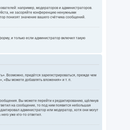
ователей: например, модераторов и администраторов.
уйста, не засоряйте конференцию ненужными
тор понизят значение вашего счётчика сообщений.
орму, и только если администратор включил такую
ь». Возможно, придётся зарегистрироваться, прежде чем
, «Вы можете добавлять вложения» и т. п.
сообщения. Вы можете перейти к редактированию, щёлкнув
ответил на сообщение, то под ним появится небольшая
редактировал администратор или модератор, хотя они могут
него уже кто-то ответил.