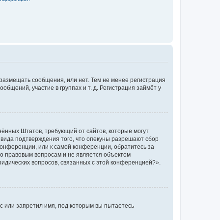
 размещать сообщения, или нет. Тем не менее регистрация
щений, участие в группах и т. д. Регистрация займёт у
единённых Штатов, требующий от сайтов, которые могут
 вида подтверждения того, что опекуны разрешают сбор
конференции, или к самой конференции, обратитесь за
по правовым вопросам и не является объектом
ридических вопросов, связанных с этой конференцией?».
с или запретил имя, под которым вы пытаетесь