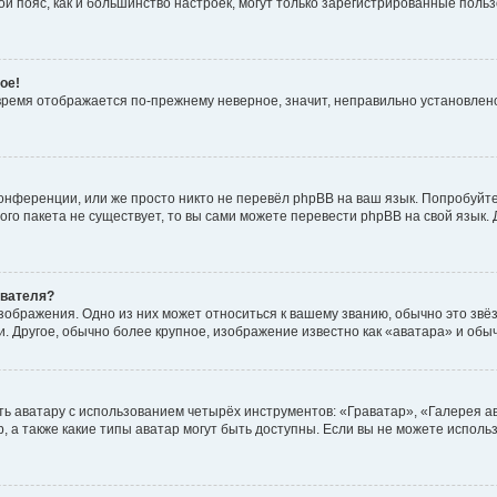
овой пояс, как и большинство настроек, могут только зарегистрированные пол
ое!
о время отображается по-прежнему неверное, значит, неправильно установле
онференции, или же просто никто не перевёл phpBB на ваш язык. Попробуйт
вого пакета не существует, то вы сами можете перевести phpBB на свой язы
ователя?
зображения. Одно из них может относиться к вашему званию, обычно это звёзд
. Другое, обычно более крупное, изображение известно как «аватара» и обы
ь аватару с использованием четырёх инструментов: «Граватар», «Галерея а
, а также какие типы аватар могут быть доступны. Если вы не можете испол