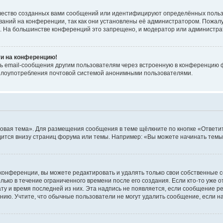
чество созданных вами сообщений или идентифицируют определённых польз
аний на конференции, так как они установлены её администратором. Пожал
е. На большинстве конференций это запрещено, и модератор или администра
ти на конференцию!
ь email-сообщения другим пользователям через встроенную в конференцию ф
ь злоупотребления почтовой системой анонимными пользователями.
овая тема». Для размещения сообщения в теме щёлкните по кнопке «Ответит
ится внизу страниц форума или темы. Например: «Вы можете начинать темы»
конференции, вы можете редактировать и удалять только свои собственные 
ько в течение ограниченного времени после его создания. Если кто-то уже 
дату и время последней из них. Эта надпись не появляется, если сообщение 
ию. Учтите, что обычные пользователи не могут удалить сообщение, если на 