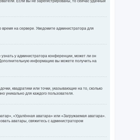
ьзователи. Если вы не зарегистрированы, то сейчас удачный
но время на сервере. Уведомите администратора для
е узнать у администратора конференции, может ли он
к. Дополнительную информацию вы можете получить на
очки, квадратики или точки, указывающие на то, сколько
чно уникально для каждого пользователя.
ватар», «Удалённая аватара» или «Загружаемая аватара».
ьзовать аватары, свяжитесь с администратором