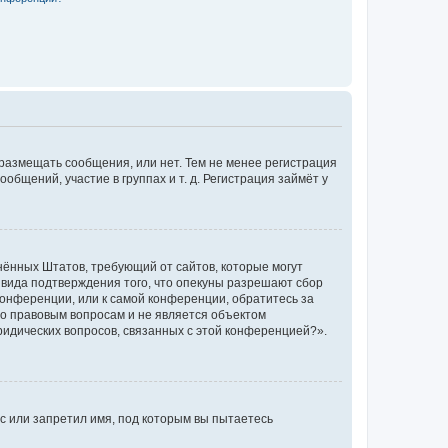
 размещать сообщения, или нет. Тем не менее регистрация
щений, участие в группах и т. д. Регистрация займёт у
единённых Штатов, требующий от сайтов, которые могут
 вида подтверждения того, что опекуны разрешают сбор
конференции, или к самой конференции, обратитесь за
по правовым вопросам и не является объектом
ридических вопросов, связанных с этой конференцией?».
с или запретил имя, под которым вы пытаетесь