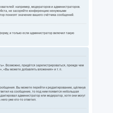
ователей: например, модераторов и администраторов.
уйста, не засоряйте конференцию ненужными
тор понизят значение вашего счётчика сообщений.
орму, и только если администратор включил такую
ь». Возможно, придётся зарегистрироваться, прежде чем
, «Вы можете добавлять вложения» и т. п.
сообщения. Вы можете перейти к редактированию, щёлкнув
ответил на сообщение, то под ним появится небольшая
редактировал администратор или модератор, хотя они могут
него уже кто-то ответил.