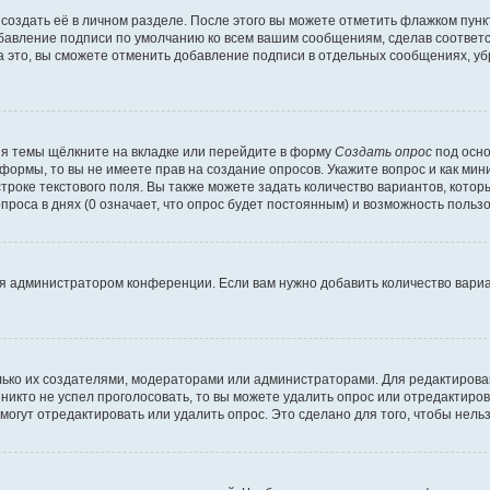
создать её в личном разделе. После этого вы можете отметить флажком пун
обавление подписи по умолчанию ко всем вашим сообщениям, сделав соотве
а это, вы сможете отменить добавление подписи в отдельных сообщениях, у
я темы щёлкните на вкладке или перейдите в форму
Создать опрос
под осно
 формы, то вы не имеете прав на создание опросов. Укажите вопрос и как ми
троке текстового поля. Вы также можете задать количество вариантов, котор
оса в днях (0 означает, что опрос будет постоянным) и возможность пользо
я администратором конференции. Если вам нужно добавить количество вари
только их создателями, модераторами или администраторами. Для редактиров
 никто не успел проголосовать, то вы можете удалить опрос или отредактиров
огут отредактировать или удалить опрос. Это сделано для того, чтобы нель