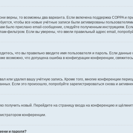
они верны, то возможны два варианта. Если включена поддержка COPPA и при 
уется, чтобы все новые учётные записи были активированы пользователями
ам было прислано email-сообщение, следуйте полученным инструкциям. Если
пам-фильтром. Если вы уверены, что ввели правильный адрес email, попробу
едитесь, что вы правильно вводите имя пользователя и пароль. Если данные
Также возможно, что допущена ошибка в конфигурации конференции, свяжитес
вал или удалил вашу учётную запись. Кроме того, многие конференции перио
ных. Если это произошло, попробуйте зарегистрироваться снова и активнее 
егко получить новый. Перейдите на страницу входа на конференцию и щёлкни
инистратором конференции.
мени и пароля?