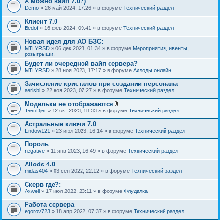
А можно вайп 7.0?)
Demo
» 26 май 2024, 17:26 » в форуме
Технический раздел
Клиент 7.0
Bedof
» 16 фев 2024, 09:41 » в форуме
Технический раздел
Новая идея для АО БЗС:
MTLYRSD
» 06 дек 2023, 01:34 » в форуме
Мероприятия, ивенты,
розыгрыши.
Будет ли очередной вайп сервера?
MTLYRSD
» 28 ноя 2023, 17:17 » в форуме
Аллоды онлайн
Зачисление кристалов при создании персонажа
aerisbl
» 22 ноя 2023, 07:27 » в форуме
Технический раздел
Модельки не отображаются
В
TeenDjer
» 12 окт 2023, 18:33 » в форуме
Технический раздел
л
о
Астральные ключи 7.0
ж
Lindow121
» 23 июл 2023, 16:14 » в форуме
Технический раздел
е
н
Пороль
и
я
negative
» 11 янв 2023, 16:49 » в форуме
Технический раздел
Allods 4.0
midas404
» 03 сен 2022, 22:12 » в форуме
Технический раздел
Скерв где?:
Axwell
» 17 июл 2022, 23:11 » в форуме
Флудилка
Работа сервера
egorov723
» 18 апр 2022, 07:37 » в форуме
Технический раздел