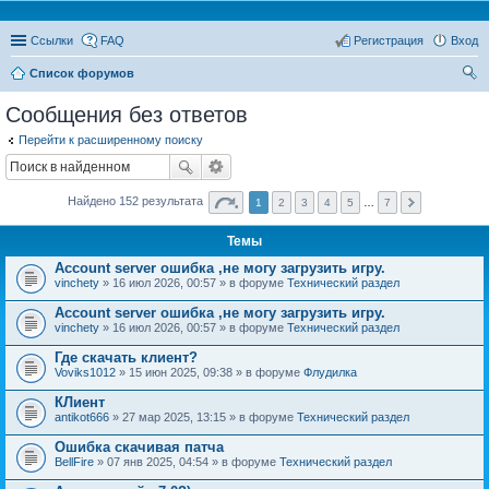
Ссылки
FAQ
Регистрация
Вход
Список форумов
ои
Сообщения без ответов
ск
Перейти к расширенному поиску
Найдено 152 результата
1
2
3
4
5
…
7
Темы
Account server ошибка ,не могу загрузить игру.
vinchety
» 16 июл 2026, 00:57 » в форуме
Технический раздел
Account server ошибка ,не могу загрузить игру.
vinchety
» 16 июл 2026, 00:57 » в форуме
Технический раздел
Где скачать клиент?
Voviks1012
» 15 июн 2025, 09:38 » в форуме
Флудилка
КЛиент
antikot666
» 27 мар 2025, 13:15 » в форуме
Технический раздел
Ошибка скачивая патча
BellFire
» 07 янв 2025, 04:54 » в форуме
Технический раздел