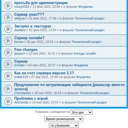
просьба для администрации
rockyh323
» 23 фев 2022, 22:09 » в форуме
Флудилка
Сервер упал???
ot4ayan
» 15 фев 2022, 17:06 » в форуме
Технический раздел
Застрял в текстурах
daniilanf
» 02 фев 2022, 13:54 » в форуме
Технический раздел
Сервер онлайн?
bznew
» 06 дек 2021, 19:31 » в форуме
Технический раздел
Few changes
leopach
» 22 ноя 2021, 16:31 » в форуме
Аллоды онлайн
Сервер
Grinder
» 03 июн 2021, 23:37 » в форуме
Флудилка
Как на счет сервера версии 1.1?
trololo123
» 07 апр 2021, 15:34 » в форуме
Флудилка
Предложение по актуализации лабиринта (реальгар вместо
золота)
Chemberlen
» 30 ноя 2020, 16:43 » в форуме
Технический раздел
Проблема с игрой
AnchouSs
» 14 ноя 2020, 22:57 » в форуме
Технический раздел
Показать сообщения за